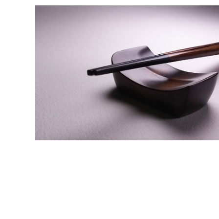
SOLD OUT
食卓オブジェ 浮箸(ふうと) 拭き漆の
¥14,300