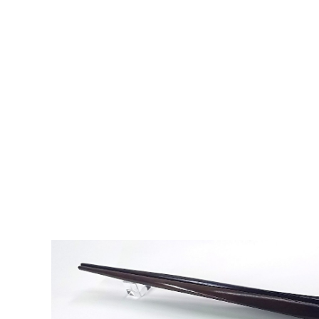
食卓オブジェ 礼箸(らいと) 黒檀のお
¥9,500