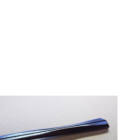
食卓オブジェ 礼箸(らいと) ローズウッドのお箸 Bold
¥8,500