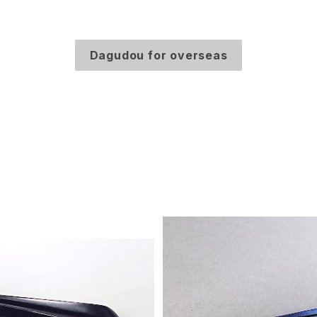
Dagudou for overseas
箸 Bold