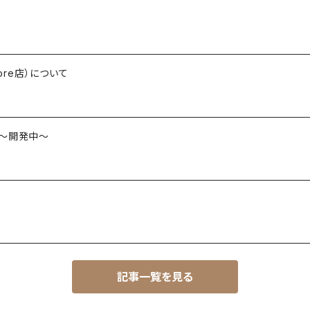
ore店）について
es ～開発中～
記事一覧を見る