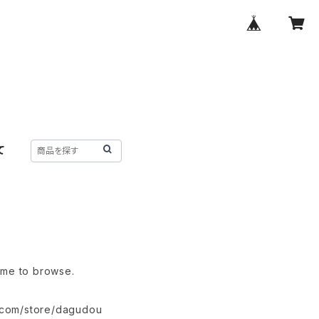
て
time to browse.
i.com/store/dagudou