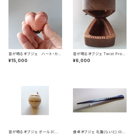
音が鳴るオブジェ ハート・カス
音が鳴るオブジェ Twist Pro-s
タネット ピンク（受注製作）
（ツイスト プロ-s）音の高さが変
¥15,000
¥6,000
わるカスタネット
音が鳴るオブジェ ボール3（和
食卓オブジェ 礼箸(らいと) ロー