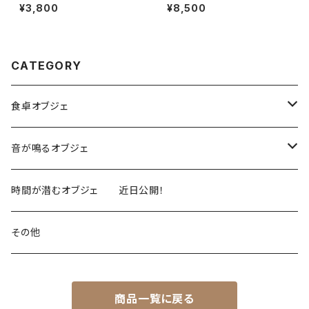
音カスタネット）単品
ズウッドのお箸 Bold
¥3,800
¥8,500
CATEGORY
食卓オブジェ
上げ下げが優雅
音が鳴るオブジェ
チェンジ 単音で音の高さが変わるカスタネット
時間が潜むオブジェ 近日公開！
マルチ 和音カスタネット
その他
セット 準備中 鍵盤カスタネット
商品一覧に戻る