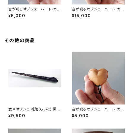
音が鳴るオブジェ ハート・カス
音が鳴るオブジェ ハート・カス
タネット ナラ
タネット ピンク（受注製作）
¥5,000
¥15,000
その他の商品
食卓オブジェ 礼箸(らいと) 黒檀
音が鳴るオブジェ ハート・カス
のお箸 Bold
タネット mini サーモンピンク
¥9,500
¥5,000