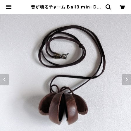
音が鳴るチャーム Ball3 mini DB
（和音カスタネット 焦茶） | 雑貨店 駄
具道