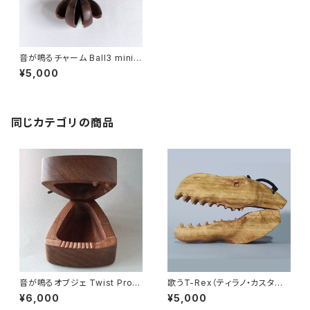
音が鳴るチャーム Ball3 mini
DB（和音カスタネット 焦茶）
¥5,000
同じカテゴリの商品
音が鳴るオブジェ Twist Pro-s
歌うT-Rex（ティラノ・カスタネッ
（ツイスト プロ-s）音の高さが変
ト）
¥6,000
¥5,000
わるカスタネット