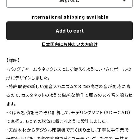
選択なし
International shipping available
Add to cart
日本国内にお住まいの方向け
【詳細】
・バッグチャームやネックレスとして使えるように、小さなボールの
形にデザインしました。
・特許取得の新しい発音メカニズムで３つの高さの音が同時に鳴
るので、カスタネットのような単純な動作で厚みのある音を鳴らせ
ます。
・くぼみ容積をそれぞれ計算して、モデリングソフト（３Ｄ－ＣＡＤ）
で直径３．６ｃｍの球体に収まるように設計しました。
・天然木材からデジタル彫刻機で荒く削り出し、丁寧に手作業で
研磨仕上げをした後で蜜蝋で薄くコーティングしたので、天然素