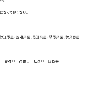
い。
じになって良くない。
？
駄道愚屋、堕道具屋、愚道具屋、駄愚具屋、駄貨器屋
？
愚 堕道具 愚道具 駄愚具 駄貨器