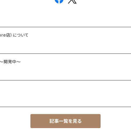
ore店）について
es ～開発中～
記事一覧を見る