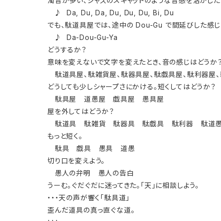
濁音が多い、ジャズのスキャットのような音感を活かした
♪ Da, Du, Da, Du, Du, Du, Bi, Du
でも、駄道具屋では、途中の Dou-Gu で間延びした感
♪ Da-Dou-Gu-Ya
どうするか？
意味を変えないで文字を変えたとき、音の感じはどうか
駄道具屋、駄雑貨屋、駄器具屋、駄戯具屋、駄利器屋、
どうしても少しシャープさにかける。短くしてはどうか
駄具屋 道愚屋 戯具屋 愚具屋
屋を外してはどうか？
駄道具 駄雑貨 駄器具 駄戯具 駄利器 駄道
もっと短く。
駄具 戯具 愚具 道愚
切り口を変えよう。
愚人の弁明 愚人の告白
うーむ。ぐだぐだに迷ってきた。「天」に相談しよう。
・・・天の声が響く「駄具道」
歪んだ道具の真っ直ぐな道。