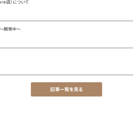
ore店）について
es ～開発中～
記事一覧を見る