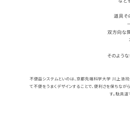
など
道具そ
双方向な
そのような
不便益システムといのは、京都先端科学大学 川上浩司
て不便をうまくデザインすることで、便利さを保ちなが
す。駄具道