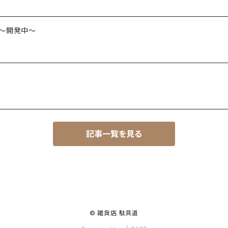
es ～開発中～
記事一覧を見る
© 雑貨店 駄具道